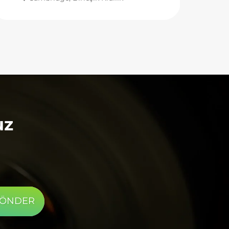
lambanın spektral çıkışı AM1.5G standart
spektrumuyla oldukça uyumludur ve radyasyon
düzensizliği çok dar bir aralıkta tutulmuştur.
Birkaç saat süren malzeme yaşlanma testleri
sırasında ışık şiddeti kararlılığı mükemmeldir; bu
da güvenilir ve tekrarlanabilir deneysel veriler
elde etmemize sağlam bir temel sunar. Bilimsel
araştırmalar için, bu tür yüksek performanslı ve
güvenilir bir ışık kaynağı, vazgeçilmez ve
kıymetli bir araçtır.
uz
GÖNDER