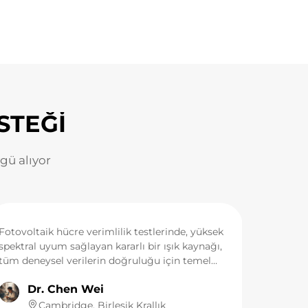
STEĞİ
ü alıyor
Fotovoltaik hücre verimlilik testlerinde, yüksek
spektral uyum sağlayan kararlı bir ışık kaynağı,
tüm deneysel verilerin doğruluğu için temel
gereksinimdir. Sınıf AAA güneş simülatörü için
Dr. Chen Wei
laboratuvarımızın ana ışık kaynağı, LUMI'nin
güneş emülatörü ksenon lambasıdır. Bu
Cambridge, Birleşik Krallık