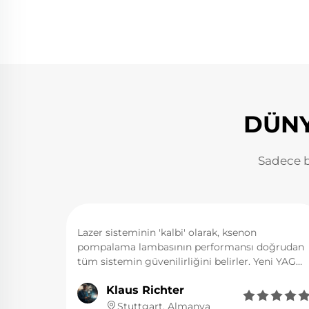
DÜNY
Sadece 
usunda
Lazer sisteminin 'kalbi' olarak, ksenon
a
pompalama lambasının performansı doğrudan
n sonra
tüm sistemin güvenilirliğini belirler. Yeni YAG
a iki
lazerimiz için pompa kaynağı olarak LUMI'nin
Klaus Richter
r
lazer ksenon lambalarını seçtik ve bu karar








 büyük
isabetli oldu. Bu lambanın tetikleme
Stuttgart, Almanya