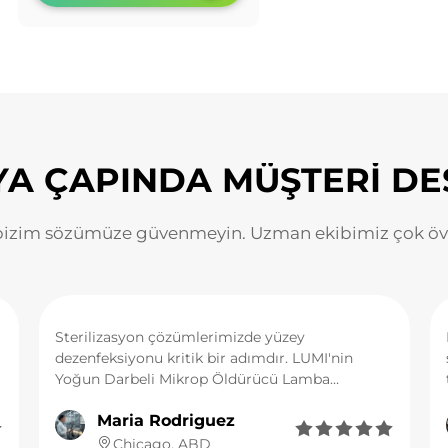
A ÇAPINDA MÜŞTERİ DE
bizim sözümüze güvenmeyin. Uzman ekibimiz çok övg
Sterilizasyon çözümlerimizde yüzey
dezenfeksiyonu kritik bir adımdır. LUMI'nin
Yoğun Darbeli Mikrop Öldürücü Lamba
teknolojisini entegre ettik ve bu teknolojinin
Maria Rodriguez
etkinliği geleneksel UV lambaların ötesini






geçmektedir. Çok kısa bir sürede (milisaniyeler)
Chicago, ABD