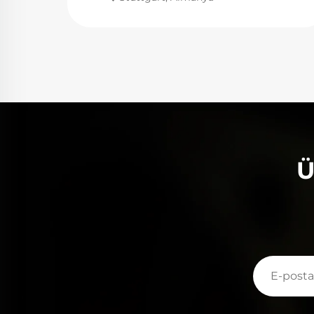
ömrüdür.
performansı oldukça güvenilirdir, spektral enerj
izde ışık
çıkışı bizim kristal çubuklarımızla yüksek orand
ltında
uyumludur ve enerji dönüşüm verimliliği
ıkışının
etkileyici düzeydedir. Yüksek güçlü, yüksek
lılığını
frekanslı çalışma koşullarında bile stabil bir
alite
darbe çıkışı sağlar, böylece kesme ve kaynak
çin
süreçlerinin hassasiyetini garanti altına alır.
 sadece
Sağlam elektrot tasarımı ve mükemmel ısı
ir bir
dağılımı da kullanım ömrünü önemli ölçüde
uzatmış, bakım maliyetlerini müşterilerimiz içi
düşürmüştür.
Ü