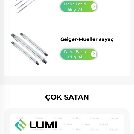
Daha Fazla
Bilgi Al
Geiger-Mueller sayaç
Daha Fazla
Bilgi Al
ÇOK SATAN