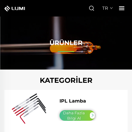
TR
ÜRÜNLER
KATEGORILER
IPL Lamba
Daha Fazla
Bilgi Al