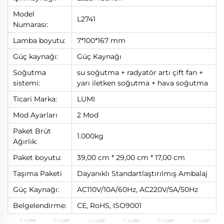
Model
L2741
Numarası:
Lamba boyutu:
7*100*167 mm
Güç kaynağı:
Güç Kaynağı
Soğutma
su soğutma + radyatör artı çift fan +
sistemi:
yarı iletken soğutma + hava soğutma
Ticari Marka:
LUMI
Mod Ayarları
2 Mod
Paket Brüt
1.000kg
Ağırlık:
Paket boyutu:
39,00 cm * 29,00 cm * 17,00 cm
Taşıma Paketi
Dayanıklı Standartlaştırılmış Ambalaj
Güç Kaynağı:
AC110V/10A/60Hz, AC220V/5A/50Hz
Belgelendirme:
CE, RoHS, ISO9001