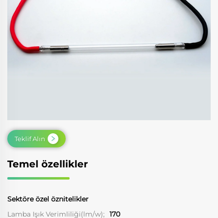
Teklif Alın
Temel özellikler
Sektöre özel öznitelikler
Lamba Işık Verimliliği(lm/w);
170