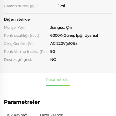
Garanti süresi ((yıl):
1-Yıl
Diğer nitelikler
Menşei Yeri:
Jiangsu, Çin
Renk sıcaklığı ((cct):
6000K(Güneş Işığı Uyarısı)
Giriş Gerilimi(V):
AC 220V(±10%)
Renk Verme İndeksi(Ra);
90
Destek gölgesi:
NO
Parametreler
Parametreler
Işık Kaynağı:
Lazer ksenon