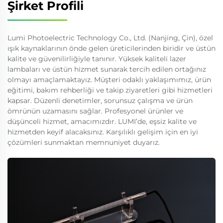
Şirket Profili
Lumi Photoelectric Technology Co., Ltd. (Nanjing, Çin), özel
ışık kaynaklarının önde gelen üreticilerinden biridir ve üstün
kalite ve güvenilirliğiyle tanınır. Yüksek kaliteli lazer
lambaları ve üstün hizmet sunarak tercih edilen ortağınız
olmayı amaçlamaktayız. Müşteri odaklı yaklaşımımız, ürün
eğitimi, bakım rehberliği ve takip ziyaretleri gibi hizmetleri
kapsar. Düzenli denetimler, sorunsuz çalışma ve ürün
ömrünün uzamasını sağlar. Profesyonel ürünler ve
düşünceli hizmet, amacımızdır. LUMI’de, eşsiz kalite ve
hizmetden keyif alacaksınız. Karşılıklı gelişim için en iyi
çözümleri sunmaktan memnuniyet duyarız.