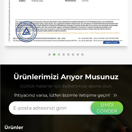
Ürünlerimizi Arıyor Musunuz
Günlük haberler için bültenimize abone olun.
İhtiyacınız varsa, lütfen bizimle iletişime geçin!
ŞİMDİ
GÖNDER
Ürünler