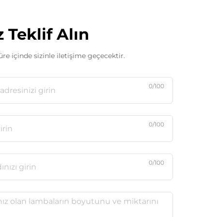
 Teklif Alın
re içinde sizinle iletişime geçecektir.
0/100
0/100
0/100