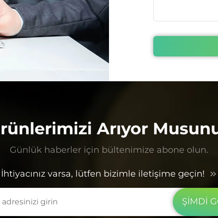
rünlerimizi Arıyor Musun
Günlük haberler için bültenimize abone olun.
İhtiyacınız varsa, lütfen bizimle iletişime geçin!
ŞİMDİ 