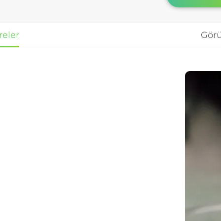
eler
Gör