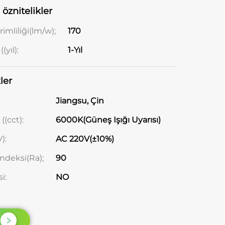
 öznitelikler
imliliği(lm/w);
170
(yıl):
1-Yıl
ler
Jiangsu, Çin
((cct):
6000K(Güneş Işığı Uyarısı)
):
AC 220V(±10%)
ndeksi(Ra);
90
i:
NO