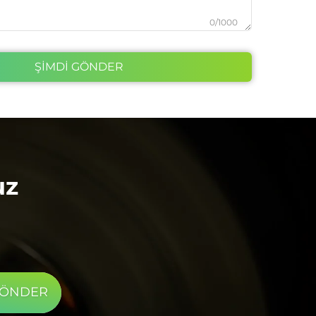
0/1000
ŞİMDİ GÖNDER
uz
GÖNDER