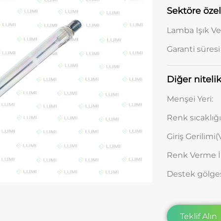
Sektöre özel
Lamba Işık Ver
Garanti süresi (
Diğer nitelik
Menşei Yeri:
Renk sıcaklığı 
Giriş Gerilimi(V
Renk Verme İ
Destek gölges
Teklif Alın