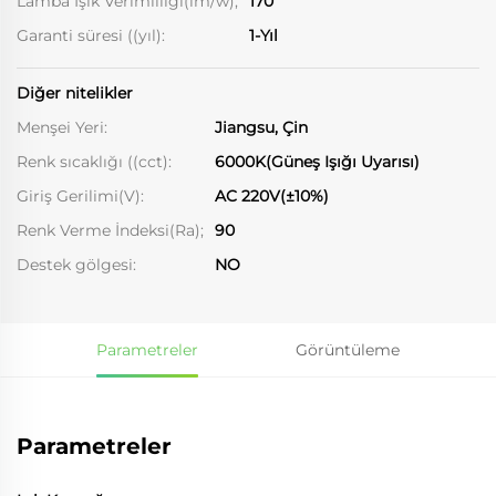
Lamba Işık Verimliliği(lm/w);
170
Garanti süresi ((yıl):
1-Yıl
Diğer nitelikler
Menşei Yeri:
Jiangsu, Çin
Renk sıcaklığı ((cct):
6000K(Güneş Işığı Uyarısı)
Giriş Gerilimi(V):
AC 220V(±10%)
Renk Verme İndeksi(Ra);
90
Destek gölgesi:
NO
Parametreler
Görüntüleme
Parametreler