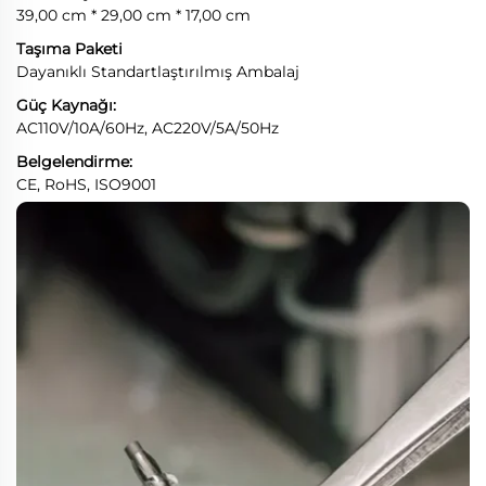
39,00 cm * 29,00 cm * 17,00 cm
Taşıma Paketi
Dayanıklı Standartlaştırılmış Ambalaj
Güç Kaynağı:
AC110V/10A/60Hz, AC220V/5A/50Hz
Belgelendirme:
CE, RoHS, ISO9001