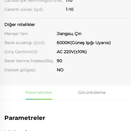
Lamba Işık Verimliliği(lm/w);
170
Garanti süresi ((yıl):
1-Yıl
Diğer nitelikler
Menşei Yeri:
Jiangsu, Çin
Renk sıcaklığı ((cct):
6000K(Güneş Işığı Uyarısı)
Giriş Gerilimi(V):
AC 220V(±10%)
Renk Verme İndeksi(Ra);
90
Destek gölgesi:
NO
Parametreler
Görüntüleme
Parametreler