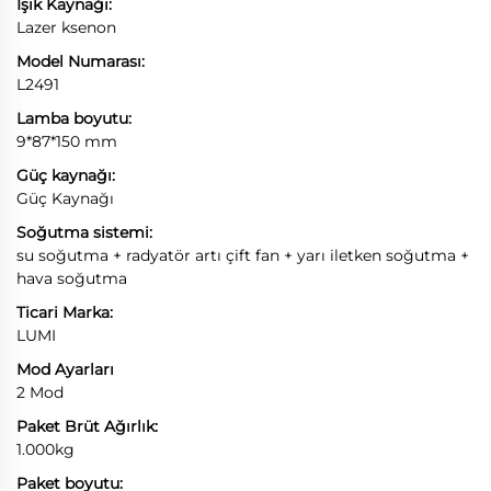
Işık Kaynağı:
Lazer ksenon
Model Numarası:
L2491
Lamba boyutu:
9*87*150 mm
Güç kaynağı:
Güç Kaynağı
Soğutma sistemi:
su soğutma + radyatör artı çift fan + yarı iletken soğutma +
hava soğutma
Ticari Marka:
LUMI
Mod Ayarları
2 Mod
Paket Brüt Ağırlık:
1.000kg
Paket boyutu: