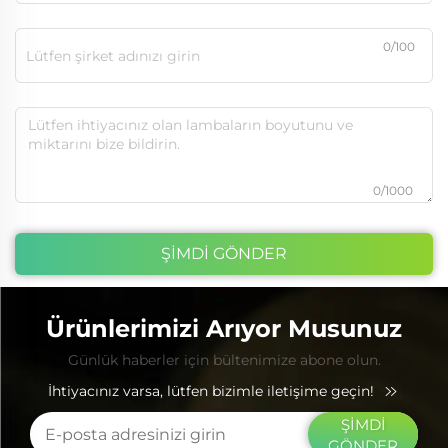
0/100
0/1000
ŞİMDİ GÖNDER
Ürünlerimizi Arıyor Musunuz
Günlük haberler için bültenimize abone olun.
İhtiyacınız varsa, lütfen bizimle iletişime geçin!
ŞİMDİ
GÖNDER