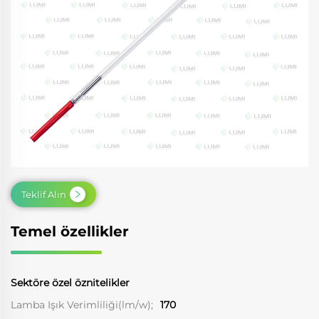
Teklif Alın
Temel özellikler
Sektöre özel öznitelikler
Lamba Işık Verimliliği(lm/w);
170