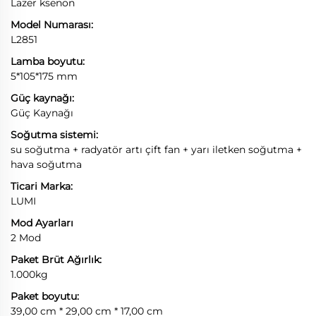
Lazer ksenon
Model Numarası:
L2851
Lamba boyutu:
5*105*175 mm
Güç kaynağı:
Güç Kaynağı
Soğutma sistemi:
su soğutma + radyatör artı çift fan + yarı iletken soğutma +
hava soğutma
Ticari Marka:
LUMI
Mod Ayarları
2 Mod
Paket Brüt Ağırlık:
1.000kg
Paket boyutu:
39,00 cm * 29,00 cm * 17,00 cm