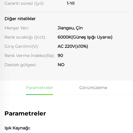
Garanti süresi ((yıl):
1-Yıl
Diğer nitelikler
Menşei Yeri:
Jiangsu, Çin
Renk sıcaklığı ((cct):
6000K(Güneş Işığı Uyarısı)
Giriş Gerilimi(V):
AC 220V(±10%)
Renk Verme İndeksi(Ra);
90
Destek gölgesi:
NO
Parametreler
Görüntüleme
Parametreler
Işık Kaynağı: