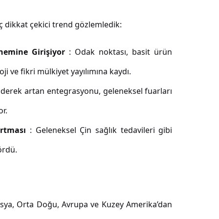
ç dikkat çekici trend gözlemledik:
önemine Girişiyor
: Odak noktası, basit ürün
i ve fikri mülkiyet yayılımına kaydı.
n giderek artan entegrasyonu, geleneksel fuarları
r.
 Artması
: Geleneksel Çin sağlık tedavileri gibi
ördü.
Asya, Orta Doğu, Avrupa ve Kuzey Amerika’dan