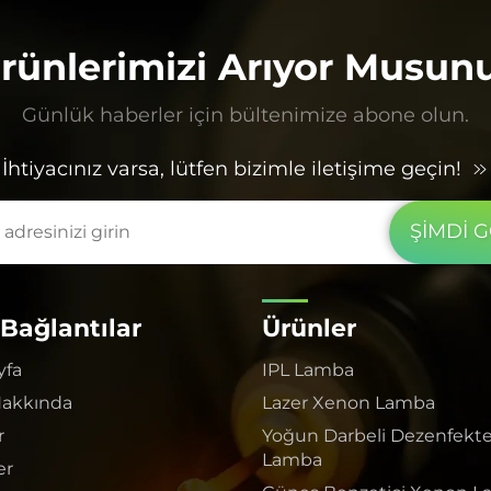
rünlerimizi Arıyor Musun
Günlük haberler için bültenimize abone olun.
İhtiyacınız varsa, lütfen bizimle iletişime geçin!
ŞİMDİ 
 Bağlantılar
Ürünler
yfa
IPL Lamba
Hakkında
Lazer Xenon Lamba
r
Yoğun Darbeli Dezenfekt
Lamba
er