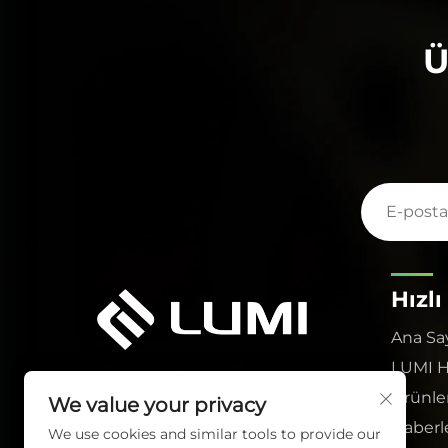
Ü
Hızlı
Ana Sa
LUMI 
Ürünle
We value your privacy
Haberl
We use cookies and similar tools to provide our