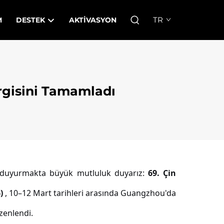
TR
M
DESTEK
AKTIVASYON
rgisini Tamamladı
zı duyurmakta büyük mutluluk duyarız:
69. Çin
6)
, 10–12 Mart tarihleri arasında Guangzhou'da
zenlendi.