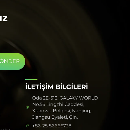
uz
GÖNDER
İLETİŞİM BİLGİLERİ
Oda 2E-512, GALAXY WORLD
No.56 Lingzhi Caddesi,
Xuanwu Bölgesi, Nanjing,
e
Jiangsu Eyaleti, Çin.
+86-25 86666738