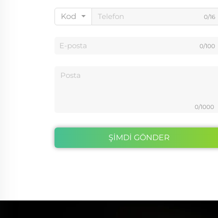
Kod
0/16
0/100
0/1000
ŞİMDİ GÖNDER