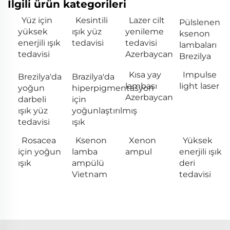
İlgili ürün kategorileri
Yüz için
Kesintili
Lazer cilt
Pülslenen
yüksek
ışık yüz
yenileme
ksenon
enerjili ışık
tedavisi
tedavisi
lambaları
tedavisi
Azerbaycan
Brezilya
Kısa yay
Impulse
Brezilya'da
Brazilya'da
lambası
light laser
yoğun
hiperpigmentasyon
Azerbaycan
darbeli
için
ışık yüz
yoğunlaştırılmış
tedavisi
ışık
Rosacea
Ksenon
Xenon
Yüksek
için yoğun
lamba
ampul
enerjili ışık
ışık
ampülü
deri
Vietnam
tedavisi