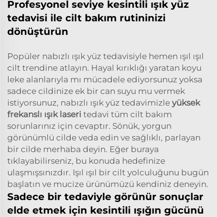
Profesyonel seviye kesintili ışık yüz
tedavisi ile cilt bakım rutininizi
dönüştürün
Popüler nabızlı ışık yüz tedavisiyle hemen ışıl ışıl
cilt trendine atlayın. Hayal kırıklığı yaratan koyu
leke alanlarıyla mı mücadele ediyorsunuz yoksa
sadece cildinize ek bir can suyu mu vermek
istiyorsunuz, nabızlı ışık yüz tedavimizle
yüksek
frekanslı ışık laseri
tedavi tüm cilt bakım
sorunlarınız için cevaptır. Sönük, yorgun
görünümlü cilde veda edin ve sağlıklı, parlayan
bir cilde merhaba deyin. Eğer buraya
tıklayabilirseniz, bu konuda hedefinize
ulaşmışsınızdır. Işıl ışıl bir cilt yolculuğunu bugün
başlatın ve mucize ürünümüzü kendiniz deneyin.
Sadece bir tedaviyle görünür sonuçlar
elde etmek için kesintili ışığın gücünü