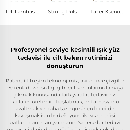
lPL Lambası P1671-7×50×110 mm
Strong Pulse Germicidal Lamba L5590 – 9×250×300 mm
Lazer Ksenon Lamba L3180-8×100×210mm
Profesyonel seviye kesintili ışık yüz
tedavisi ile cilt bakım rutininizi
dönüştürün
Patentli titreşim teknolojimiz, akne, ince çizgiler
ve renk düzensizliği gibi cilt sorunlarınızla başa
çıkmak konusunda fark yaratır. Tedavimiz,
kollajen üretimini başlatmak, enflamasyonu
azaltmak ve daha taze görünen bir cilde
kavuşmak için hedefe yönelik ışık enerjisi
patlamalarından yararlanır. Sadece bir tedavi
sonrası cildiniz daha pürüzsüz hissedecek, daha