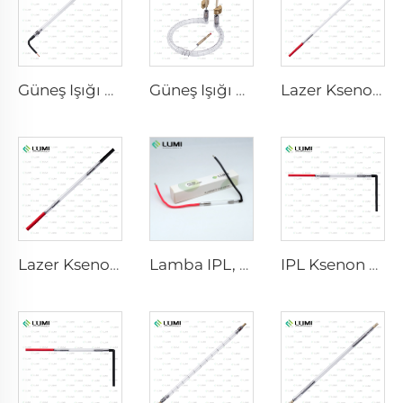
Güneş Işığı Simülatörü Gaz Lambası D3801 – 10×160×210 mm
Güneş Işığı Simülatörü Gaz Lambası D1200 – 10×110 mm
Lazer Ksenon Lamba L2851-5×105×175 mm
Lazer Ksenon Lamba L2021-7×65×130 mm
Lamba IPL, 9-45-100 model kablo
IPL Ksenon Lambası P1621 – 7×50×105 mm