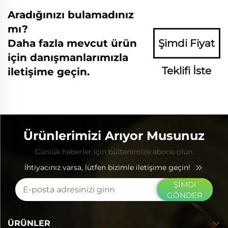
Aradığınızı bulamadınız
mı?
Daha fazla mevcut ürün
Şimdi Fiyat
için danışmanlarımızla
Teklifi İste
iletişime geçin.
Ürünlerimizi Arıyor Musunuz
Günlük haberler için bültenimize abone olun.
İhtiyacınız varsa, lütfen bizimle iletişime geçin!
ŞİMDİ
GÖNDER
ÜRÜNLER