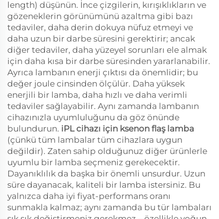
length) düşünün. İnce çizgilerin, kırışıklıkların ve
gözeneklerin görünümünü azaltma gibi bazı
tedaviler, daha derin dokuya nüfuz etmeyi ve
daha uzun bir darbe süresini gerektirir; ancak
diğer tedaviler, daha yüzeyel sorunları ele almak
için daha kısa bir darbe süresinden yararlanabilir.
Ayrıca lambanın enerji çıktısı da önemlidir; bu
değer joule cinsinden ölçülür. Daha yüksek
enerjili bir lamba, daha hızlı ve daha verimli
tedaviler sağlayabilir. Aynı zamanda lambanın
cihazınızla uyumluluğunu da göz önünde
bulundurun.
iPL cihazı için ksenon flaş lamba
(çünkü tüm lambalar tüm cihazlara uygun
değildir). Zaten sahip olduğunuz diğer ürünlerle
uyumlu bir lamba seçmeniz gerekecektir.
Dayanıklılık da başka bir önemli unsurdur. Uzun
süre dayanacak, kaliteli bir lamba istersiniz. Bu
yalnızca daha iyi fiyat-performans oranı
sunmakla kalmaz; aynı zamanda bu tür lambaları
sık sık değiştirmeniz gerekmez – özellikle yoğun