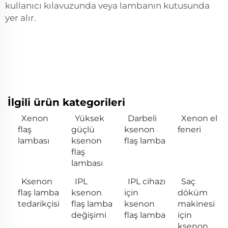
kullanıcı kılavuzunda veya lambanın kutusunda
yer alır.
İlgili ürün kategorileri
Xenon
Yüksek
Darbeli
Xenon el
flaş
güçlü
ksenon
feneri
lambası
ksenon
flaş lamba
flaş
lambası
Ksenon
IPL
IPL cihazı
Saç
flaş lamba
ksenon
için
döküm
tedarikçisi
flaş lamba
ksenon
makinesi
değişimi
flaş lamba
için
ksenon