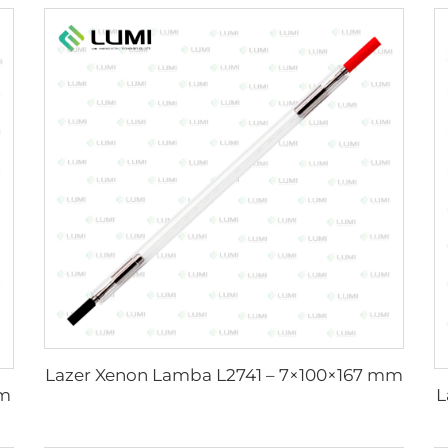
Lazer Xenon Lamba L2741 – 7×100×167 mm
mm
L