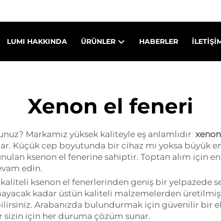
LUMI HAKKINDA
ÜRÜNLER
HABERLER
İLETIŞI
Xenon el feneri
rsunuz? Markamız yüksek kaliteyle eş anlamlıdır
xenon
şıklar. Küçük cep boyutunda bir cihaz mı yoksa büyük e
nulan ksenon el fenerine sahiptir. Toptan alım için en
vam edin.
kaliteli ksenon el fenerlerinden geniş bir yelpazede se
ayacak kadar üstün kaliteli malzemelerden üretilmiş
ilirsiniz. Arabanızda bulundurmak için güvenilir bir 
ar sizin için her duruma çözüm sunar.