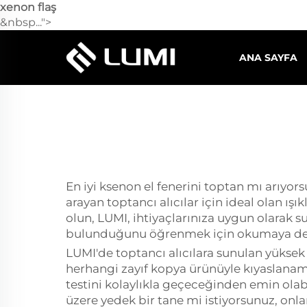
xenon flaş
&nbsp...">
ANA SAYFA
En iyi ksenon el fenerini toptan mı arıyo
arayan toptancı alıcılar için ideal olan ı
olun, LUMI, ihtiyaçlarınıza uygun olarak su
bulunduğunu öğrenmek için okumaya de
LUMI'de toptancı alıcılara sunulan yüksek 
herhangi zayıf kopya ürünüyle kıyaslanam
testini kolaylıkla geçeceğinden emin olab
üzere yedek bir tane mi istiyorsunuz, onl