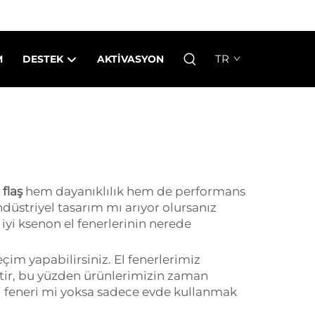
TR
M
DESTEK
AKTIVASYON
 flaş
hem dayanıklılık hem de performans
ndüstriyel tasarım mı arıyor olursanız
 iyi ksenon el fenerlerinin nerede
çim yapabilirsiniz. El fenerlerimiz
tir, bu yüzden ürünlerimizin zaman
el feneri mi yoksa sadece evde kullanmak