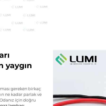
arı
an yaygın
nması gereken birkaç
ın ne kadar parlak ve
. Odanız için doğru
 gaz lambası