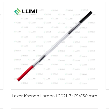
Lazer Ksenon Lamba L2021-7×65×130 mm
al Lamba L5590 – 9×250×300 mm