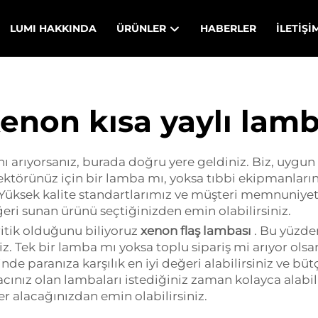
LUMI HAKKINDA
ÜRÜNLER
HABERLER
İLETIŞI
enon kısa yaylı lam
ı arıyorsanız, burada doğru yere geldiniz. Biz, uygun f
jektörünüz için bir lamba mı, yoksa tıbbi ekipmanların
. Yüksek kalite standartlarımız ve müşteri memnuniyet
eğeri sunan ürünü seçtiğinizden emin olabilirsiniz.
kritik olduğunu biliyoruz
xenon flaş lambası
. Bu yüzde
. Tek bir lamba mı yoksa toplu sipariş mi arıyor olsa
e paranıza karşılık en iyi değeri alabilirsiniz ve bütç
acınız olan lambaları istediğiniz zaman kolayca alabili
r alacağınızdan emin olabilirsiniz.