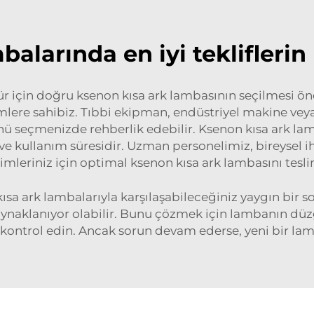
balarında en iyi teklifleri
in doğru ksenon kısa ark lambasının seçilmesi önem
ere sahibiz. Tıbbi ekipman, endüstriyel makine veya
nü seçmenizde rehberlik edebilir. Ksenon kısa ark la
ğı ve kullanım süresidir. Uzman personelimiz, bireysel
nimleriniz için optimal ksenon kısa ark lambasını tesl
kısa ark lambalarıyla karşılaşabileceğiniz yaygın bir 
aynaklanıyor olabilir. Bunu çözmek için lambanın dü
 kontrol edin. Ancak sorun devam ederse, yeni bir lam