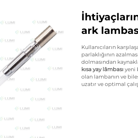
İhtiyaçlar
ark lambas
Kullanıcıların karşıla
parlaklığının azalma
dolmasından kaynakla
kısa yay lâmbası
yeni 
olan lambanın ve bile
uzatır ve optimal çalı