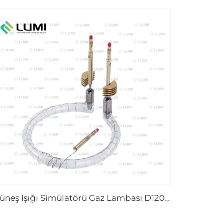
Güneş Işığı Simülatörü Gaz Lambası D1200 – 10×110 mm