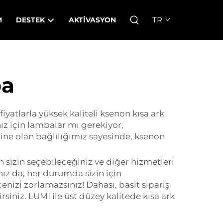
TR
M
DESTEK
AKTIVASYON
ba
iyatlarla yüksek kaliteli ksenon kısa ark
ız için lambalar mı gerekiyor,
ine olan bağlılığımız sayesinde, ksenon
n sizin seçebileceğiniz ve diğer hizmetleri
nız da, her durumda sizin için
enizi zorlamazsınız! Dahası, basit sipariş
rsiniz. LUMI ile üst düzey kalitede kısa ark