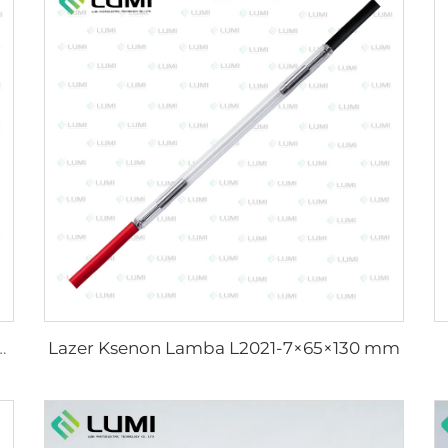
Lazer Ksenon Lamba L2021-7×65×130 mm
al Lamba L5590 – 9×250×300 mm