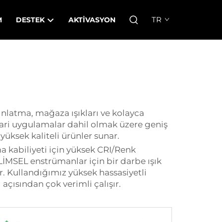
TR
M
DESTEK
AKTIVASYON
dınlatma, mağaza ışıkları ve kolayca
cari uygulamalar dahil olmak üzere geniş
 yüksek kaliteli ürünler sunar.
ma kabiliyeti için yüksek CRI/Renk
BİLİMSEL enstrümanlar için bir darbe ışık
r. Kullandığımız yüksek hassasiyetli
çısından çok verimli çalışır.