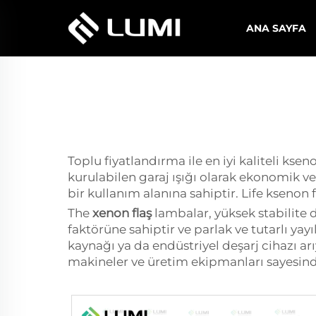
ANA SAYFA
Toplu fiyatlandırma ile en iyi kaliteli kse
kurulabilen garaj ışığı olarak ekonomik v
bir kullanım alanına sahiptir. Life ksenon f
The
xenon flaş
lambalar, yüksek stabilite 
faktörüne sahiptir ve parlak ve tutarlı yay
kaynağı ya da endüstriyel deşarj cihazı a
makineler ve üretim ekipmanları sayesinde