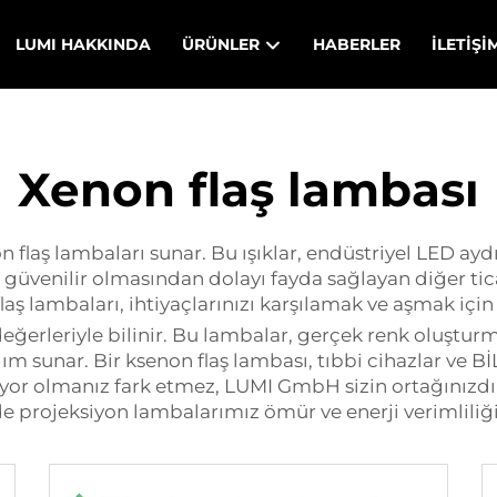
LUMI HAKKINDA
ÜRÜNLER
HABERLER
İLETIŞI
Xenon flaş lambası
non flaş lambaları sunar. Bu ışıklar, endüstriyel LED ay
e güvenilir olmasından dolayı fayda sağlayan diğer ti
laş lambaları, ihtiyaçlarınızı karşılamak ve aşmak için
değerleriyle bilinir. Bu lambalar, gerçek renk oluştur
ılım sunar. Bir ksenon flaş lambası, tıbbi cihazlar ve 
rıyor olmanız fark etmez, LUMI GmbH sizin ortağınızdı
 projeksiyon lambalarımız ömür ve enerji verimliliği a