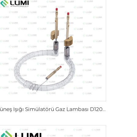
Güneş Işığı Simülatörü Gaz Lambası D1200 – 10×110 mm