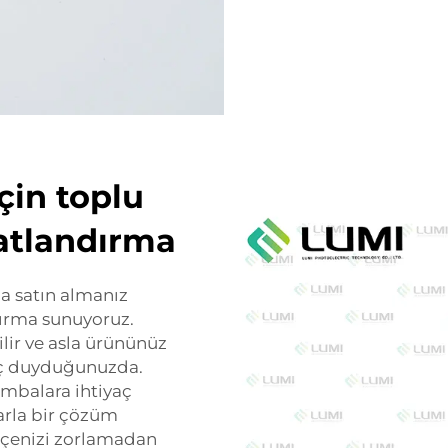
çin toplu
yatlandırma
a satın almanız
ndırma sunuyoruz.
ilir ve asla ürününüz
aç duyduğunuzda.
lambalara ihtiyaç
larla bir çözüm
bütçenizi zorlamadan