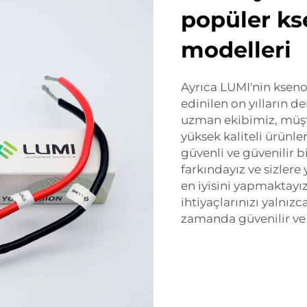
popüler ks
modelleri
Ayrıca LUMI'nin kseno
edinilen on yılların 
uzman ekibimiz, müşte
yüksek kaliteli ürünle
güvenli ve güvenilir 
farkındayız ve sizlere
en iyisini yapmaktayı
ihtiyaçlarınızı yalnızc
zamanda güvenilir ve t