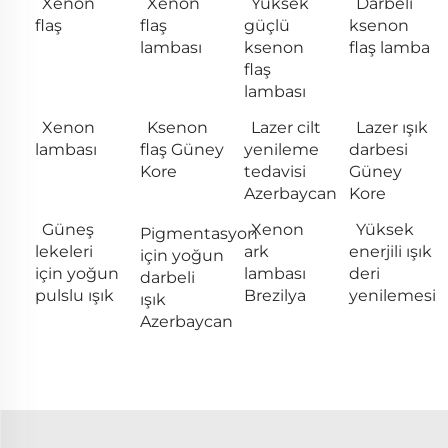
Xenon
Xenon
Yüksek
Darbeli
flaş
flaş
güçlü
ksenon
lambası
ksenon
flaş lamba
flaş
lambası
Xenon
Ksenon
Lazer cilt
Lazer ışık
lambası
flaş Güney
yenileme
darbesi
Kore
tedavisi
Güney
Azerbaycan
Kore
Güneş
Xenon
Yüksek
Pigmentasyon
lekeleri
ark
enerjili ışık
için yoğun
için yoğun
lambası
deri
darbeli
pulslu ışık
Brezilya
yenilemesi
ışık
Azerbaycan