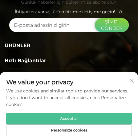
Günlük haberler için bültenimize abone olun.
İhtiyacınız varsa, lütfen bizimle iletişime geçin!
ŞİMDİ
GÖNDER
ÜRÜNLER
Hızlı Bağlantılar
İLETİŞİM BİLGİLERİ
We value your privacy
We use cookies and similar tools to provide our services.
If you don't want to accept all cookies, click Personalize
cookies.
Accept all
Tüm Hakları Saklıdır © Lumi Photoelectric Technology Co.,
Personalize cookies
Ltd. —
Gizlilik politikası
—
Blog