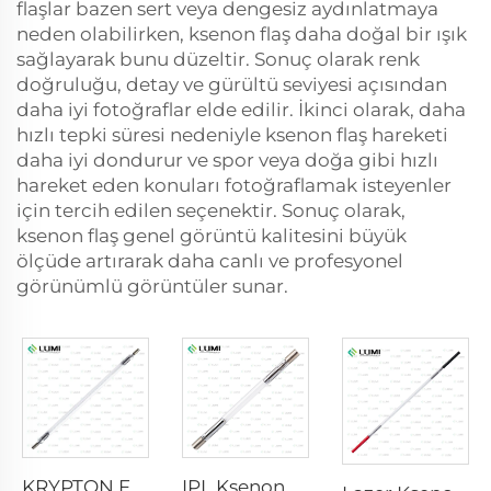
flaşlar bazen sert veya dengesiz aydınlatmaya
neden olabilirken, ksenon flaş daha doğal bir ışık
sağlayarak bunu düzeltir. Sonuç olarak renk
doğruluğu, detay ve gürültü seviyesi açısından
daha iyi fotoğraflar elde edilir. İkinci olarak, daha
hızlı tepki süresi nedeniyle ksenon flaş hareketi
daha iyi dondurur ve spor veya doğa gibi hızlı
hareket eden konuları fotoğraflamak isteyenler
için tercih edilen seçenektir. Sonuç olarak,
ksenon flaş genel görüntü kalitesini büyük
ölçüde artırarak daha canlı ve profesyonel
görünümlü görüntüler sunar.
KRYPTON FLASH
IPL Ksenon Lamba P1640 – 7×47×110 mm