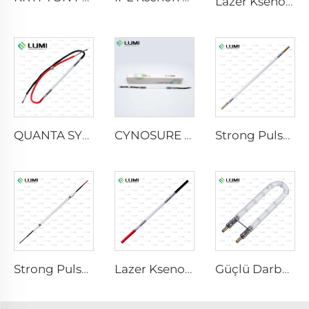
Lazer Ksenon Lamba L2851-5×105×175 mm
QUANTA SYSTEM
CYNOSURE E LITE +
Strong Pulse Germicidal Lamba L3670 – 7×160×200 mm
Strong Pulse Germicidal Lamba L3031 – 8×130×165 mm (Telli)
Lazer Ksenon Lamba L1921 - 7×60×125 mm
Güçlü Darbeli Bakterisidal Lamba L1890U – 9×40×140U mm