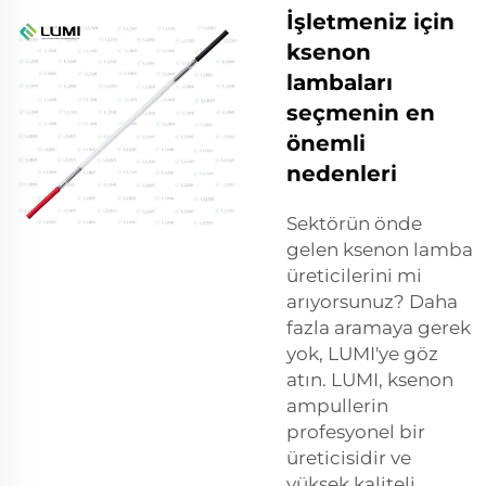
İşletmeniz için
ksenon
lambaları
seçmenin en
önemli
nedenleri
Sektörün önde
gelen ksenon lamba
üreticilerini mi
arıyorsunuz? Daha
fazla aramaya gerek
yok, LUMI'ye göz
atın. LUMI, ksenon
ampullerin
profesyonel bir
üreticisidir ve
yüksek kaliteli