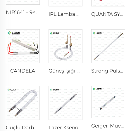
NIR1641 – 9×45×110 mm
IPL Lamba P2021-7×65×130 mm
QUANTA SYSTEM
CANDELA
Güneş Işığı Simülatörü Gaz Lambası D1200 – 10×110 mm
Strong Pulse Germicidal Lamba L3670 – 7×160×200 mm
Geiger-Mueller M4011
Güçlü Darbeli Bakterisidal Lamba L1890U – 9×40×140U mm
Lazer Ksenon Lamba L1530-8×45×100 mm