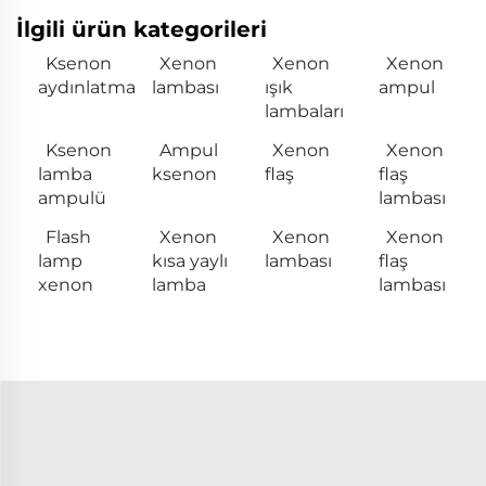
İlgili ürün kategorileri
Ksenon
Xenon
Xenon
Xenon
aydınlatma
lambası
ışık
ampul
lambaları
Ksenon
Ampul
Xenon
Xenon
lamba
ksenon
flaş
flaş
ampulü
lambası
Flash
Xenon
Xenon
Xenon
lamp
kısa yaylı
lambası
flaş
xenon
lamba
lambası