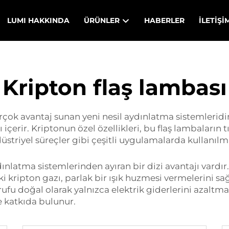
LUMI HAKKINDA
ÜRÜNLER
HABERLER
İLETIŞI
Kripton flaş lambası
irçok avantaj sunan yeni nesil aydınlatma sistemleridir
içerir. Kriptonun özel özellikleri, bu flaş lambaların 
striyel süreçler gibi çeşitli uygulamalarda kullanıl
nlatma sistemlerinden ayıran bir dizi avantajı vardır. 
i kripton gazı, parlak bir ışık huzmesi vermelerini s
arrufu doğal olarak yalnızca elektrik giderlerini azal
e katkıda bulunur.