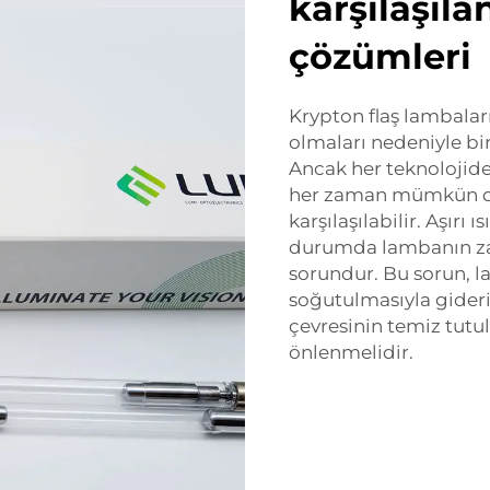
karşılaşıla
çözümleri
Krypton flaş lambalar
olmaları nedeniyle bi
Ancak her teknolojide
her zaman mümkün olm
karşılaşılabilir. Aşırı
durumda lambanın zar
sorundur. Bu sorun, la
soğutulmasıyla gideri
çevresinin temiz tut
önlenmelidir.