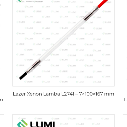
Lazer Xenon Lamba L2741 – 7×100×167 mm
mm
L