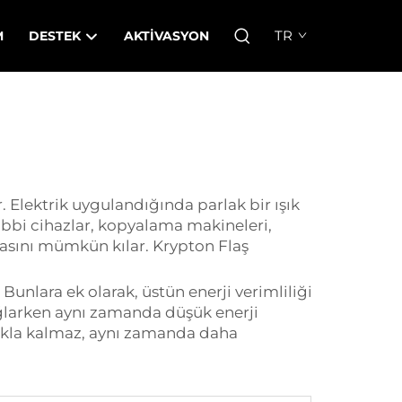
TR
M
DESTEK
AKTIVASYON
. Elektrik uygulandığında parlak bir ışık
tıbbi cihazlar, kopyalama makineleri,
masını mümkün kılar. Krypton Flaş
Bunlara ek olarak, üstün enerji verimliliği
ağlarken aynı zamanda düşük enerji
tmakla kalmaz, aynı zamanda daha