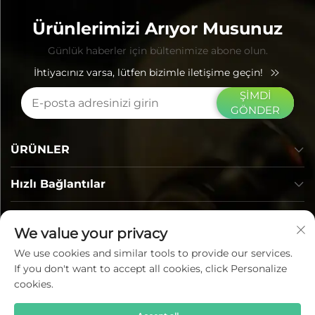
Ürünlerimizi Arıyor Musunuz
Günlük haberler için bültenimize abone olun.
İhtiyacınız varsa, lütfen bizimle iletişime geçin!
ŞİMDİ
GÖNDER
ÜRÜNLER
Hızlı Bağlantılar
İLETİŞİM BİLGİLERİ
We value your privacy
We use cookies and similar tools to provide our services.
If you don't want to accept all cookies, click Personalize
cookies.