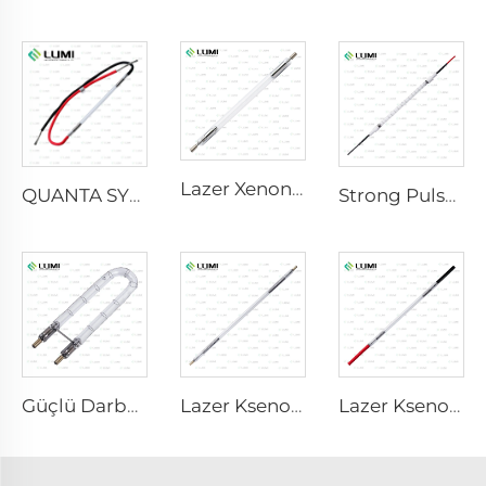
Lazer Xenon Lamba L2851 – 5×105×175 mm
QUANTA SYSTEM
Strong Pulse Germicidal Lamba L3031 – 8×130×165 mm (Telli)
Güçlü Darbeli Bakterisidal Lamba L1890U – 9×40×140U mm
Lazer Ksenon Lamba L4290 – 9×140×280 mm
Lazer Ksenon Lambası L2421-7×85×150 mm