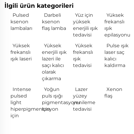
İlgili ürün kategorileri
Pulsed
Darbeli
Yüz için
Yüksek
ksenon
ksenon
yüksek
frekanslı
lambaları
flaş lamba
enerjili ışık
ışık
tedavisi
epilasyonu
Yüksek
Yüksek
Yüksek
Pulse ışık
frekanslı
enerjili ışık
frekanslı
laser saç
ışık laseri
lazeri ile
ışık
kalıcı
saçı kalıcı
tedavisi
kaldırma
olarak
çıkarma
Intense
Yoğun
Lazer
Xenon
pulsed
puls ışığı
yüzey
flaş
light
pigmentasyonu
yenileme
hiperpigmentasyon
için
tedavisi
için