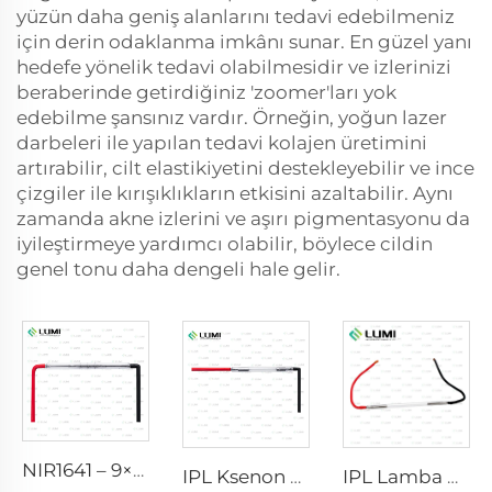
yüzün daha geniş alanlarını tedavi edebilmeniz
için derin odaklanma imkânı sunar. En güzel yanı
hedefe yönelik tedavi olabilmesidir ve izlerinizi
beraberinde getirdiğiniz 'zoomer'ları yok
edebilme şansınız vardır. Örneğin, yoğun lazer
darbeleri ile yapılan tedavi kolajen üretimini
artırabilir, cilt elastikiyetini destekleyebilir ve ince
çizgiler ile kırışıklıkların etkisini azaltabilir. Aynı
zamanda akne izlerini ve aşırı pigmentasyonu da
iyileştirmeye yardımcı olabilir, böylece cildin
genel tonu daha dengeli hale gelir.
NIR1641 – 9×45×110 mm
IPL Ksenon Lambası P1541 – 9×45×100 mm
IPL Lamba P2021-7×65×130 mm