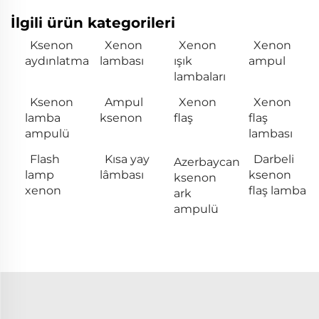
İlgili ürün kategorileri
Ksenon
Xenon
Xenon
Xenon
aydınlatma
lambası
ışık
ampul
lambaları
Ksenon
Ampul
Xenon
Xenon
lamba
ksenon
flaş
flaş
ampulü
lambası
Flash
Kısa yay
Darbeli
Azerbaycan
lamp
lâmbası
ksenon
ksenon
xenon
flaş lamba
ark
ampulü