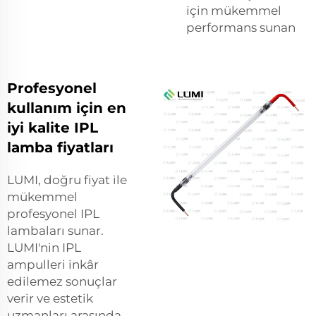
için mükemmel
performans sunan
Profesyonel
kullanım için en
iyi kalite IPL
lamba fiyatları
LUMI, doğru fiyat ile
mükemmel
profesyonel IPL
lambaları sunar.
LUMI'nin IPL
ampulleri inkâr
edilemez sonuçlar
verir ve estetik
uzmanları arasında