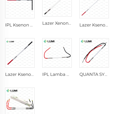
Lazer Xenon Lamba L2741 – 7×100×167 mm
IPL Ksenon Lambası P1541 – 9×45×100 mm
Lazer Ksenon Lamba L2851-5×105×175 mm
Lazer Ksenon Lamba L2021-7×65×130 mm
IPL Lamba P2021-7×65×130 mm
QUANTA SYSTEM