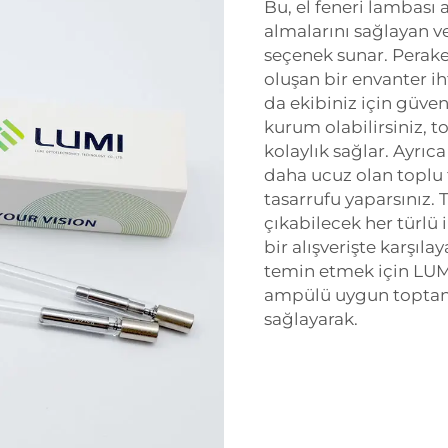
Bu, el feneri lambası a
almalarını sağlayan v
seçenek sunar. Perak
oluşan bir envanter ih
da ekibiniz için güve
kurum olabilirsiniz, t
kolaylık sağlar. Ayrıc
daha ucuz olan toplu f
tasarrufu yaparsınız. 
çıkabilecek her türlü i
bir alışverişte karşılay
temin etmek için LUMI 
ampülü
uygun toptan 
sağlayarak.