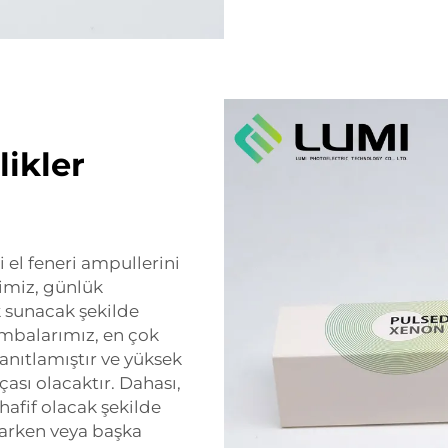
ı
likler
i el feneri ampullerini
imiz, günlük
k sunacak şekilde
lambalarımız, en çok
anıtlamıştır ve yüksek
çası olacaktır. Dahası,
afif olacak şekilde
karken veya başka