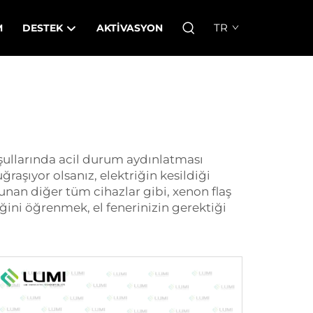
TR
M
DESTEK
AKTIVASYON
şullarında acil durum aydınlatması
raşıyor olsanız, elektriğin kesildiği
lunan diğer tüm cihazlar gibi,
xenon flaş
ceğini öğrenmek, el fenerinizin gerektiği