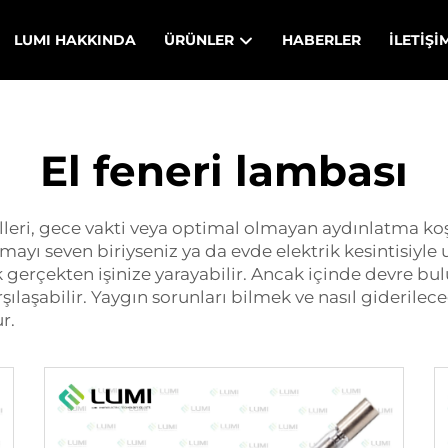
LUMI HAKKINDA
ÜRÜNLER
HABERLER
İLETIŞI
El feneri lambası
lleri, gece vakti veya optimal olmayan aydınlatma ko
yı seven biriyseniz ya da evde elektrik kesintisiyle uğ
 gerçekten işinize yarayabilir. Ancak içinde devre bu
rşılaşabilir. Yaygın sorunları bilmek ve nasıl giderile
r.