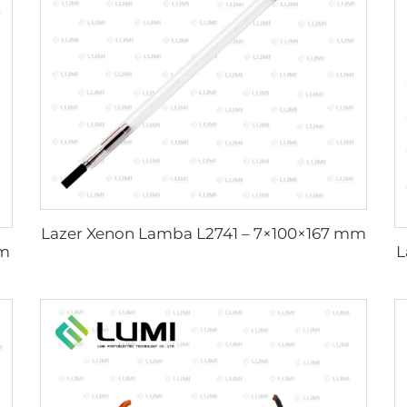
Lazer Xenon Lamba L2741 – 7×100×167 mm
mm
L