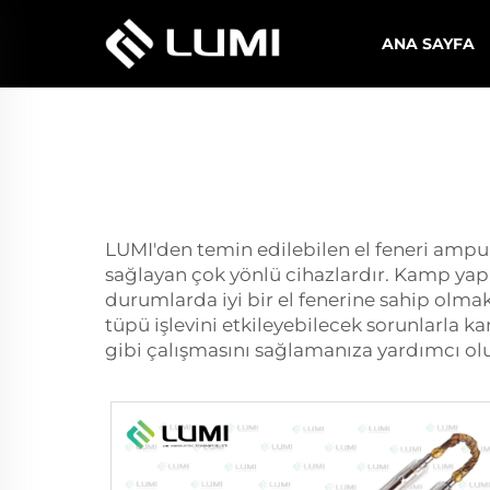
ANA SAYFA
LUMI'den temin edilebilen el feneri ampu
sağlayan çok yönlü cihazlardır. Kamp yapma
durumlarda iyi bir el fenerine sahip olmak
tüpü
işlevini etkileyebilecek sorunlarla ka
gibi çalışmasını sağlamanıza yardımcı olu