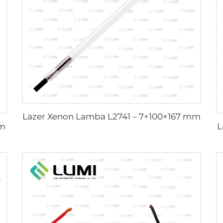
Lazer Xenon Lamba L2741 – 7×100×167 mm
mm
L