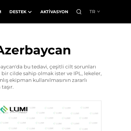
TR
M
DESTEK
AKTIVASYON
i Azerbaycan
ycan'da bu tedavi, çeşitli cilt sorunları
ir cilde sahip olmak ister ve IPL, lekeler,
anlış ekipman kullanılmasının zararlı
taşır.