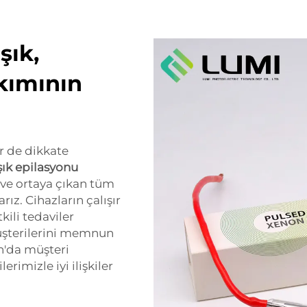
şık,
kımının
er de dikkate
şık epilasyonu
 ve ortaya çıkan tüm
rız. Cihazların çalışır
ili tedaviler
üşterilerini memnun
n'da müşteri
rimizle iyi ilişkiler