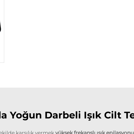
 Yoğun Darbeli Işık Cilt T
şekilde karşılık vermek
yüksek frekanslı ışık epilasyon