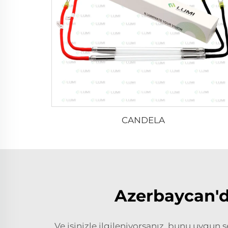
CANDELA
Azerbaycan'da
Ve işinizle ilgileniyorsanız, bunu uygun 