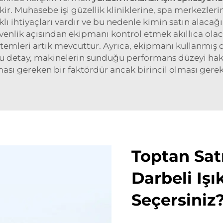
ekir. Muhasebe işi güzellik kliniklerine, spa merkezle
lı ihtiyaçları vardır ve bu nedenle kimin satın alac
güvenlik açısından ekipmanı kontrol etmek akıllıca ola
istemleri artık mevcuttur. Ayrıca, ekipmanı kullanmış d
Bu detay, makinelerin sunduğu performans düzeyi hakkı
ması gereken bir faktördür ancak birincil olması gere
Toptan Sat
Darbeli Işı
Seçersiniz