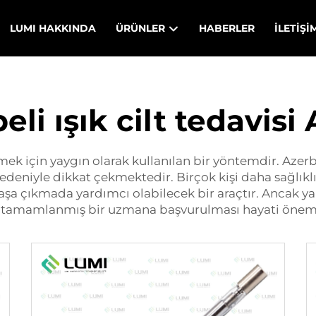
LUMI HAKKINDA
ÜRÜNLER
HABERLER
İLETIŞI
li ışık cilt tedavis
rmek için yaygın olarak kullanılan bir yöntemdir. Azerba
deniyle dikkat çekmektedir. Birçok kişi daha sağlıklı b
 başa çıkmada yardımcı olabilecek bir araçtır. Ancak y
imi tamamlanmış bir uzmana başvurulması hayati önem 