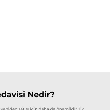
edavisi Nedir?
u
yeniden satışı için daha da önemlidir. İlk