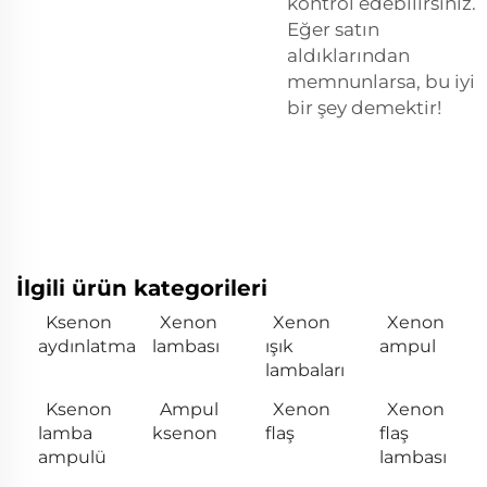
kontrol edebilirsiniz.
Eğer satın
aldıklarından
memnunlarsa, bu iyi
bir şey demektir!
İlgili ürün kategorileri
Ksenon
Xenon
Xenon
Xenon
aydınlatma
lambası
ışık
ampul
lambaları
Ksenon
Ampul
Xenon
Xenon
lamba
ksenon
flaş
flaş
ampulü
lambası