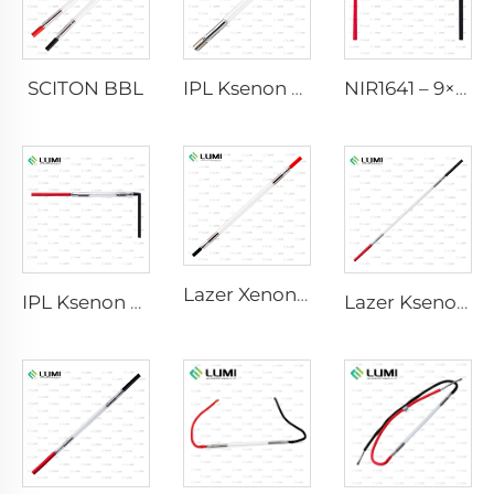
SCITON BBL
IPL Ksenon Lamba P1640 – 7×47×110 mm
NIR1641 – 9×45×110 mm
Lazer Xenon Lamba L2741 – 7×100×167 mm
IPL Ksenon Lambası P1541 – 9×45×100 mm
Lazer Ksenon Lamba L2851-5×105×175 mm