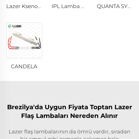
Lazer Ksenon Lamba L2021-7×65×130 mm
IPL Lamba P2021-7×65×130 mm
QUANTA SYSTEM
CANDELA
Brezilya'da Uygun Fiyata Toptan Lazer
Flaş Lambaları Nereden Alınır
Lazer flaş lambalarının da ömrü vardır, sıradan
bir ampul gibi zamanla çalışmaz hale