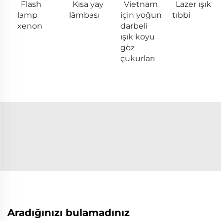
Flash
Kısa yay
Vietnam
Lazer ışık
lamp
lâmbası
için yoğun
tıbbi
xenon
darbeli
ışık koyu
göz
çukurları
Aradığınızı bulamadınız