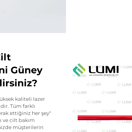
ilt
ini Güney
irsiniz?
ksek kaliteli lazer
dir. Tüm farklı
ak ettiğiniz her şey"
k ve cilt bakım
nizde müşterilerin