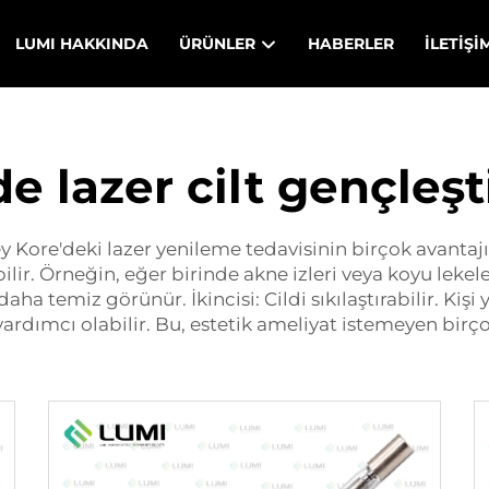
LUMI HAKKINDA
ÜRÜNLER
HABERLER
İLETIŞI
e lazer cilt gençleşt
re'deki lazer yenileme tedavisinin birçok avantajı var
ilir. Örneğin, eğer birinde akne izleri veya koyu lekeler
aha temiz görünür. İkincisi: Cildi sıkılaştırabilir. Kişi
ardımcı olabilir. Bu, estetik ameliyat istemeyen birçok