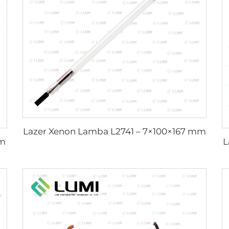
Lazer Xenon Lamba L2741 – 7×100×167 mm
mm
L