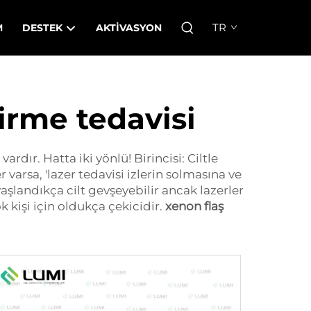
TR
M
DESTEK
AKTIVASYON
irme tedavisi
dır. Hatta iki yönlü! Birincisi: Ciltle
 varsa, 'lazer tedavisi izlerin solmasına ve
 yaşlandıkça cilt gevşeyebilir ancak lazerler
 kişi için oldukça çekicidir.
xenon flaş