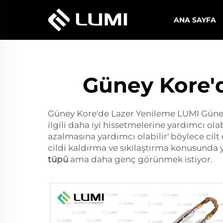
ANA SAYFA
Güney Kore'd
Güney Kore'de Lazer Yenileme LUMI Güney Ko
ilgili daha iyi hissetmelerine yardımcı olab
azalmasına yardımcı olabilir' böylece cilt d
cildi kaldırma ve sıkılaştırma konusunda y
tüpü
ama daha genç görünmek istiyor.