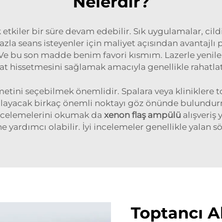
Nelerdir?
ak etkiler bir süre devam edebilir. Sık uygulamalar, 
zla seans isteyenler için maliyet açısından avantajlı pa
 Ve bu son madde benim favori kısmım. Lazerle yenilem
at hissetmesini sağlamak amacıyla genellikle rahatlat
tini seçebilmek önemlidir. Spalara veya kliniklere t
ağlayacak birkaç önemli noktayı göz önünde bulundurmal
 incelemelerini okumak da
xenon flaş ampülü
alışveriş
 yardımcı olabilir. İyi incelemeler genellikle yalan sö
Toptancı Al